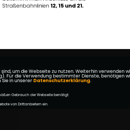
Straßenbahnlinien
12, 15 und 21.
andes Niederrad
ind, um die Webseite zu nutzen. Weiterhin verwenden wir 
ür die Verwendung bestimmter Dienste, benötigen wir Ihr
 Sie in unserer
Datenschutzerklärung
.
mäßen Gebrauch der Webseite benötigt.
takt
bote von Drittanbietern ein.