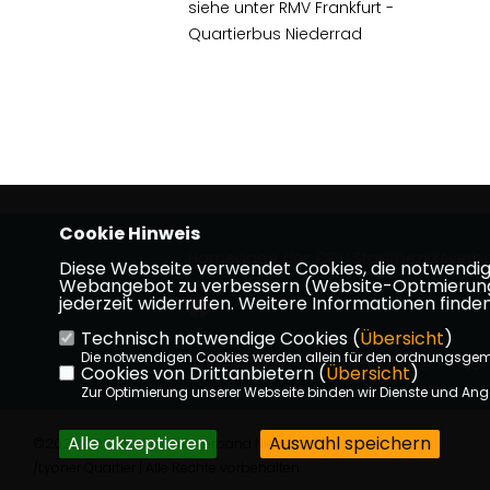
siehe unter RMV Frankfurt -
Quartierbus Niederrad
Cookie Hinweis
Homepage des CDU Stadtbezirksverb
Diese Webseite verwendet Cookies, die notwendig s
Webangebot zu verbessern (Website-Optmierung). F
jederzeit widerrufen. Weitere Informationen finden
Technisch notwendige Cookies (
Übersicht
)
Die notwendigen Cookies werden allein für den ordnungsge
Impressum
Datenschutz
Kon
Cookies von Drittanbietern (
Übersicht
)
Zur Optimierung unserer Webseite binden wir Dienste und Ange
Alle akzeptieren
Auswahl speichern
©2026 CDU Stadtbezirksverband Niederrad
/Lyoner Quartier | Alle Rechte vorbehalten.