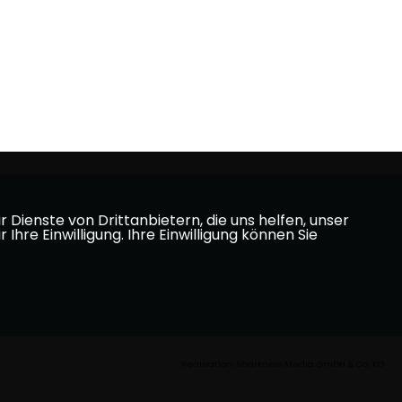
Dienste von Drittanbietern, die uns helfen, unser
e Einwilligung. Ihre Einwilligung können Sie
Realisation: Sharkness Media GmbH & Co. KG